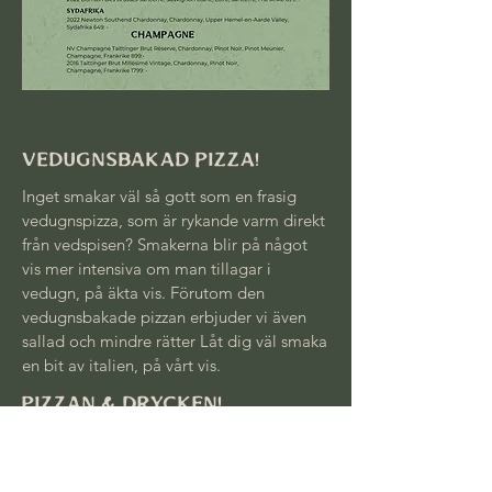
Vedugnsbakad Pizza!
Inget smakar väl så gott som en frasig
vedugnspizza, som är rykande varm direkt
från vedspisen? Smakerna blir på något
vis mer intensiva om man tillagar i
vedugn, på äkta vis. Förutom den
vedugnsbakade pizzan erbjuder vi även
sallad och mindre rätter Låt dig väl smaka
en bit av italien, på vårt vis.
Pizzan & Drycken!
Till våra vedugnsbakade pizzor serveras
ett stort urval av smakfulla drycker, såsom
öl och flertal kvalitetsviner. På fat hittar du